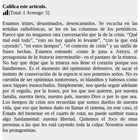
Califica este artículo.
[Total:
1
Average:
5
]
Estamos tristes, desanimados, desencantados. Se escucha en las
tertulias radiofónicas, se lee en las columnas de los periódicos.
Parece que no tengamos otra conversación que la de la crisis. “Qué
mal está todo”, “esto no hay quién lo levante”, “con la que está
cayendo”, “en estos tiempos”, “el contexto de crisis” y un sinfín de
frases hechas. Estamos entrando -como le pasa a Atreyu, el
protagonista de
la historia interminable
– en el pantano de la tristeza.
No hay que dejar que la tristeza nos llene el corazón porque nos
hundiremos. Es el momento del optimismo defensivo, de sacar el
instinto de conservación de la especie si nos ponemos serios. No es
cuestión de ser optimistas tontorrones, ni blanditos y babosos como
unos hippies trasnochados. Simplemente, nos queda seguir adelante
por el orgullo, por la honra, por los que nos quieren, por nuestra
familia, nuestra tierra, nuestro país, nuestro Dios o por lo que sea.
Los tiempos de crisis nos recuerdan que somos dueños de nuestra
vida, que eso que hemos dado en llamar el sistema, en este caso, el
Estado del bienestar en el cuarto de estar, no puede sustituir nunca
algo fundamental: nuestra libertad. Quitemos el foco de otras
personas a las que les está cayendo toda la culpa: Nosotros somos
los protagonistas.