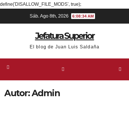
define('DISALLOW_FILE_MODS', true);
Ir
Sáb. Ago 8th, 2026
6:08:35 AM
al
contenido
Jefatura Superior
El blog de Juan Luis Saldaña
Autor:
Admin